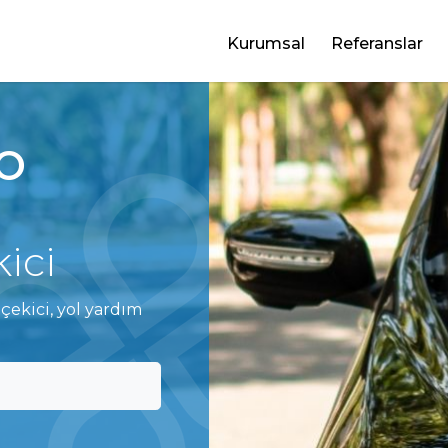
Kurumsal
Referanslar
TO
ici
 çekici, yol yardım