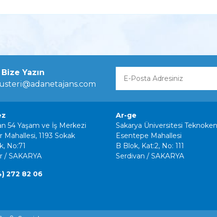
Bize Yazın
usteri@adanetajans.com
ez
Ar-ge
n 54 Yaşam ve İş Merkezi
Sakarya Üniversitesi Teknoken
r Mahallesi, 1193 Sokak
Esentepe Mahallesi
k, No:71
B Blok, Kat:2, No: 111
er / SAKARYA
Serdivan / SAKARYA
4) 272 82 06