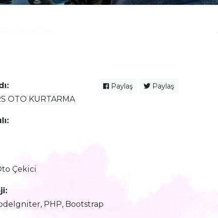
dı:
Paylaş
Paylaş
RS OTO KURTARMA
lı:
Oto Çekici
i:
CodeIgniter, PHP, Bootstrap