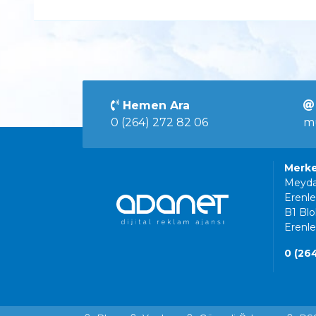
Hemen Ara
0 (264) 272 82 06
m
Merk
Meyda
Erenle
B1 Blo
Erenl
0 (26