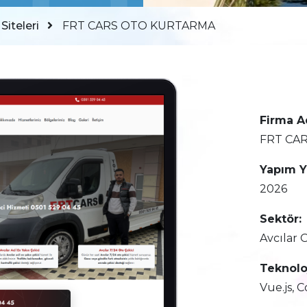
iteleri
FRT CARS OTO KURTARMA
Firma A
FRT CA
Yapım Yı
2026
Sektör:
Avcılar 
Teknoloj
Vue.js, 